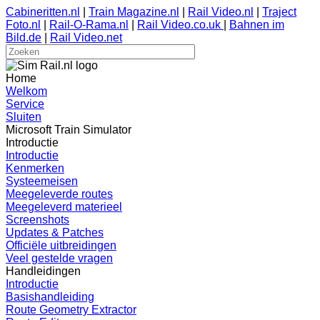
Cabineritten.nl
|
Train Magazine.nl
|
Rail Video.nl
|
Traject
Foto.nl
|
Rail-O-Rama.nl
|
Rail Video.co.uk
|
Bahnen im
Bild.de
|
Rail Video.net
Home
Welkom
Service
Sluiten
Microsoft Train Simulator
Introductie
Introductie
Kenmerken
Systeemeisen
Meegeleverde routes
Meegeleverd materieel
Screenshots
Updates & Patches
Officiële uitbreidingen
Veel gestelde vragen
Handleidingen
Introductie
Basishandleiding
Route Geometry Extractor