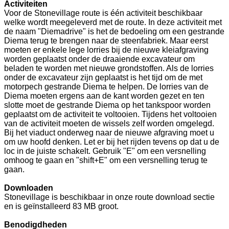
Activiteiten
Voor de Stonevillage route is één activiteit beschikbaar
welke wordt meegeleverd met de route. In deze activiteit met
de naam "Diemadrive" is het de bedoeling om een gestrande
Diema terug te brengen naar de steenfabriek. Maar eerst
moeten er enkele lege lorries bij de nieuwe kleiafgraving
worden geplaatst onder de draaiende excavateur om
beladen te worden met nieuwe grondstoffen. Als de lorries
onder de excavateur zijn geplaatst is het tijd om de met
motorpech gestrande Diema te helpen. De lorries van de
Diema moeten ergens aan de kant worden gezet en ten
slotte moet de gestrande Diema op het tankspoor worden
geplaatst om de activiteit te voltooien. Tijdens het voltooien
van de activiteit moeten de wissels zelf worden omgelegd.
Bij het viaduct onderweg naar de nieuwe afgraving moet u
om uw hoofd denken. Let er bij het rijden tevens op dat u de
loc in de juiste schakelt. Gebruik "E" om een versnelling
omhoog te gaan en "shift+E" om een versnelling terug te
gaan.
Downloaden
Stonevillage is beschikbaar in onze route download sectie
en is geïnstalleerd 83 MB groot.
Benodigdheden