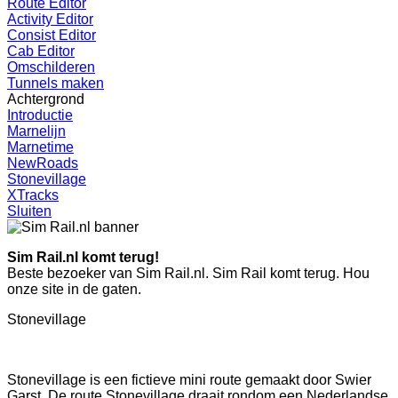
Route Editor
Activity Editor
Consist Editor
Cab Editor
Omschilderen
Tunnels maken
Achtergrond
Introductie
Marnelijn
Marnetime
NewRoads
Stonevillage
XTracks
Sluiten
Sim Rail.nl komt terug!
Beste bezoeker van Sim Rail.nl. Sim Rail komt terug. Hou
onze site in de gaten.
Stonevillage
Stonevillage is een fictieve mini route gemaakt door Swier
Garst. De route Stonevillage draait rondom een Nederlandse