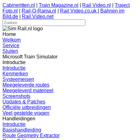
Cabineritten.nl
|
Train Magazine.nl
|
Rail Video.nl
|
Traject
Foto.nl
|
Rail-O-Rama.nl
|
Rail Video.co.uk
|
Bahnen im
Bild.de
|
Rail Video.net
Home
Welkom
Service
Sluiten
Microsoft Train Simulator
Introductie
Introductie
Kenmerken
Systeemeisen
Meegeleverde routes
Meegeleverd materieel
Screenshots
Updates & Patches
Officiële uitbreidingen
Veel gestelde vragen
Handleidingen
Introductie
Basishandleiding
Route Geometry Extractor