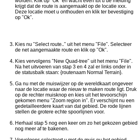
worden. Klik op "Ok" en wacht even tot u de melding
krijgt dat de route is aangemaakt op de locatie xxx.
Deze locatie moet u onthouden en klik ter bevestiging
op "Ok".
Kies nu "Select route.." uit het menu "File". Selecteer
de net aangemaakte route en klik op "Ok".
Kies vervolgens "New Quad-tree" uit het menu "File".
Na het uitvoeren van stap 3 en 4 zal er links onder in
de statusbalk staan: {routenaam Normal Terrain}.
Ga nu met de muiswijzer op de wereldkaart ongeveer
naar de locatie waar de nieuw te maken route ligt. Druk
op de rechter muisknop en kies uit het tevoorschijn
gekomen menu "Zoom region in". Er verschijnt nu een
gedetailleerdere kaart van dat gebied. De rode lijnen
stellen de grotere echte spoorlijnen voor.
Herhaal stap 5 nog een keer om zo het gekozen gebied
nog meer af te bakenen.
Vervolgens selecteert u met de muis nu het gebied