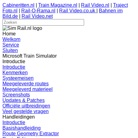
Cabineritten.nl
|
Train Magazine.nl
|
Rail Video.nl
|
Traject
Foto.nl
|
Rail-O-Rama.nl
|
Rail Video.co.uk
|
Bahnen im
Bild.de
|
Rail Video.net
Home
Welkom
Service
Sluiten
Microsoft Train Simulator
Introductie
Introductie
Kenmerken
Systeemeisen
Meegeleverde routes
Meegeleverd materieel
Screenshots
Updates & Patches
Officiële uitbreidingen
Veel gestelde vragen
Handleidingen
Introductie
Basishandleiding
Route Geometry Extractor