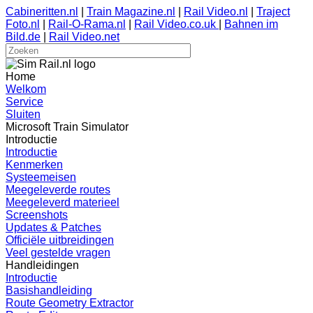
Cabineritten.nl
|
Train Magazine.nl
|
Rail Video.nl
|
Traject
Foto.nl
|
Rail-O-Rama.nl
|
Rail Video.co.uk
|
Bahnen im
Bild.de
|
Rail Video.net
Home
Welkom
Service
Sluiten
Microsoft Train Simulator
Introductie
Introductie
Kenmerken
Systeemeisen
Meegeleverde routes
Meegeleverd materieel
Screenshots
Updates & Patches
Officiële uitbreidingen
Veel gestelde vragen
Handleidingen
Introductie
Basishandleiding
Route Geometry Extractor