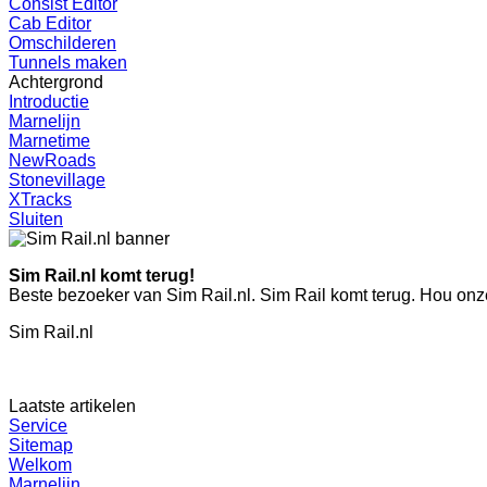
Consist Editor
Cab Editor
Omschilderen
Tunnels maken
Achtergrond
Introductie
Marnelijn
Marnetime
NewRoads
Stonevillage
XTracks
Sluiten
Sim Rail.nl komt terug!
Beste bezoeker van Sim Rail.nl. Sim Rail komt terug. Hou onze
Sim Rail.nl
Laatste artikelen
Service
Sitemap
Welkom
Marnelijn