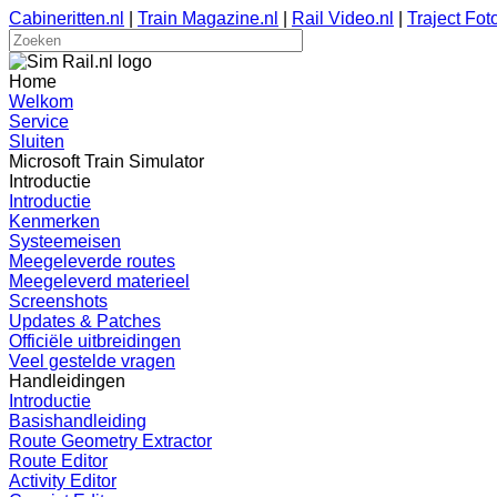
Cabineritten.nl
|
Train Magazine.nl
|
Rail Video.nl
|
Traject Foto
Home
Welkom
Service
Sluiten
Microsoft Train Simulator
Introductie
Introductie
Kenmerken
Systeemeisen
Meegeleverde routes
Meegeleverd materieel
Screenshots
Updates & Patches
Officiële uitbreidingen
Veel gestelde vragen
Handleidingen
Introductie
Basishandleiding
Route Geometry Extractor
Route Editor
Activity Editor